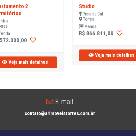
artamento 2
Studio
rmitórios
Praia da Cal
Torres
ntro
rres
Venda
R$ 866.811,00
enda
 572.000,00
Veja mais detalhes
Veja mais detalhes
E-mail
contato@arimoveistorres.com.br