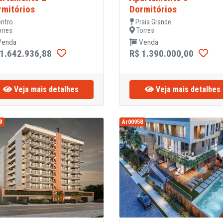
rmitórios
Dormitórios
ntro
Praia Grande
rres
Torres
enda
Venda
 1.642.936,88
R$ 1.390.000,00
Veja mais detalhes
Veja mais detalhes
9
Ar00958