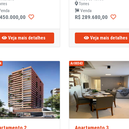
rres
Torres
enda
Venda
 450.000,00
R$ 289.680,00
Veja mais detalhes
Veja mais detalhes
4
Ar00343
artamento 2
Apartamento 3