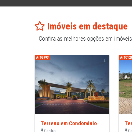
Imóveis em destaque
Confira as melhores opções em imóveis
Ar02993
Ar0012
Terreno em Condominio
Te
Centro
Ce