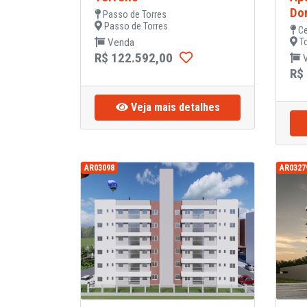
Do
Passo de Torres
Passo de Torres
Ce
Venda
To
R$ 122.592,00
V
R$
Veja mais detalhes
AR03098
AR0327