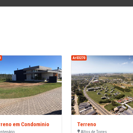
8
Ar03270
rreno em Condominio
Terreno
ntenário
Altos de Torres