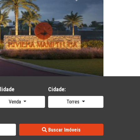
Next
 Dormitórios
- Torres
.936,88
is detalhes
lidade
Cidade:
Venda
Torres
Buscar Imóveis