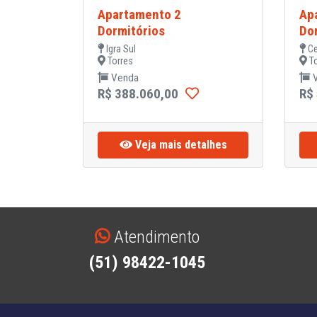
Apartamento 2
Ap
Dormitórios
Do
Igra Sul
Ce
Torres
To
Venda
V
R$ 388.060,00
R$
Veja mais detalhes
Atendimento
(51) 98422-1045