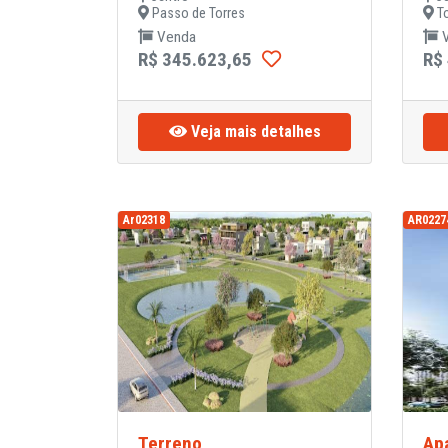
Passo de Torres
To
Venda
V
R$ 345.623,65
R$
Veja mais detalhes
Ar02318
AR0227
Terreno
Ap