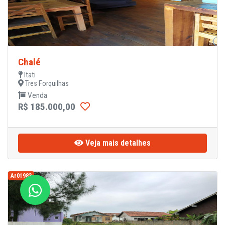
Chalé
Itati
Tres Forquilhas
Venda
R$ 185.000,00
Veja mais detalhes
Ar01983