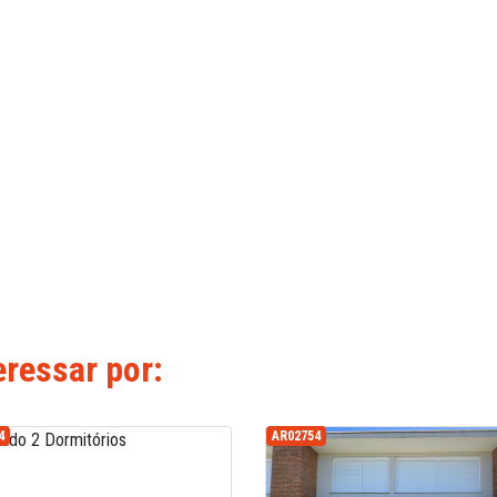
ressar por:
4
AR02754