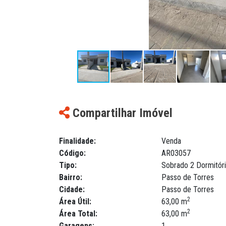
Compartilhar Imóvel
Finalidade:
Venda
Código:
AR03057
Tipo:
Sobrado 2 Dormitór
Bairro:
Passo de Torres
Cidade:
Passo de Torres
2
Área Útil:
63,00 m
2
Área Total:
63,00 m
Garagens:
1