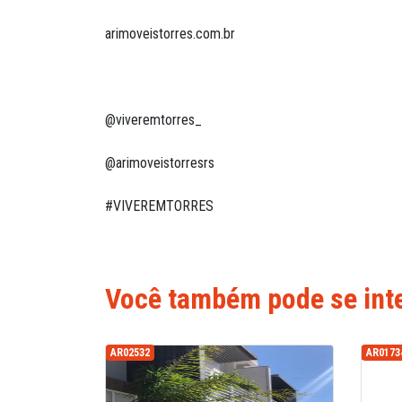
arimoveistorres.com.br
@viveremtorres_
@arimoveistorresrs
Você também pode se inte
AR02532
AR0173