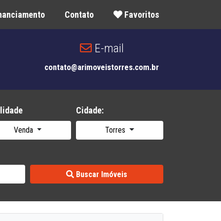
inanciamento
Contato
Favoritos
E-mail
contato@arimoveistorres.com.br
lidade
Cidade:
Venda
Torres
Buscar Imóveis