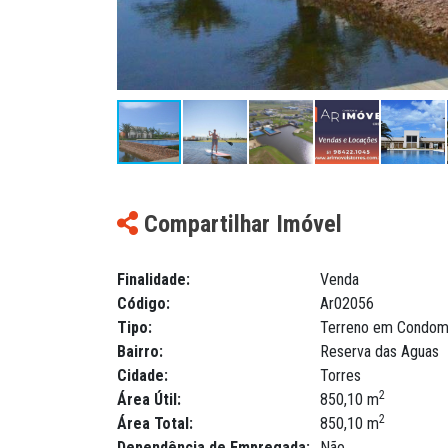
Compartilhar Imóvel
Finalidade:
Venda
Código:
Ar02056
Tipo:
Terreno em Condom
Bairro:
Reserva das Aguas
Cidade:
Torres
2
Área Útil:
850,10 m
2
Área Total:
850,10 m
Dependência de Empregada:
Não