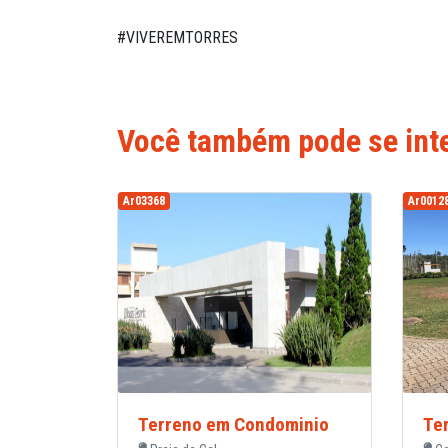
#VIVEREMTORRES
Você também pode se inte
Ar03368
Ar0012
Terreno em Condominio
Te