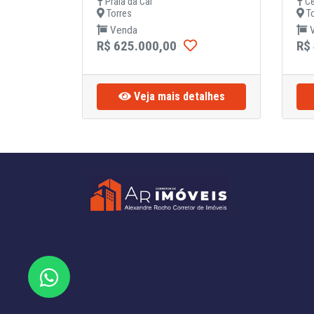
Praia da Cal
Ce
Torres
To
Venda
V
R$ 625.000,00
R$
Veja mais detalhes