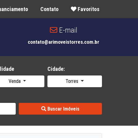
inanciamento
Contato
Favoritos
E-mail
contato@arimoveistorres.com.br
lidade
Cidade:
Venda
Torres
Buscar Imóveis