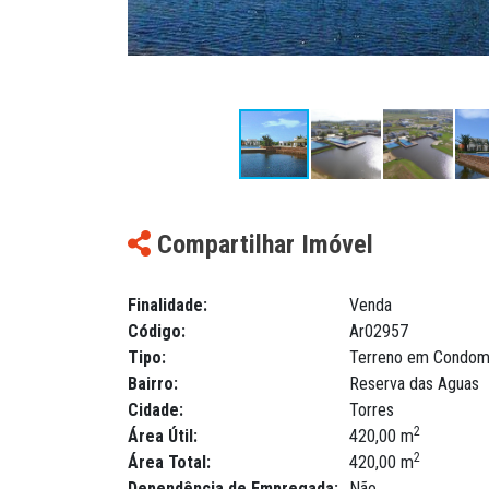
Compartilhar Imóvel
Finalidade:
Venda
Código:
Ar02957
Tipo:
Terreno em Condom
Bairro:
Reserva das Aguas
Cidade:
Torres
2
Área Útil:
420,00 m
2
Área Total:
420,00 m
Dependência de Empregada:
Não