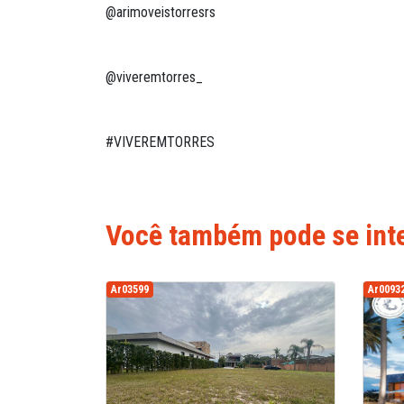
@arimoveistorresrs
@viveremtorres_
Você também pode se inte
Ar03599
Ar0093