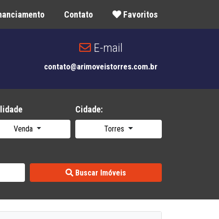
inanciamento
Contato
Favoritos
E-mail
contato@arimoveistorres.com.br
lidade
Cidade:
Venda
Torres
Buscar Imóveis