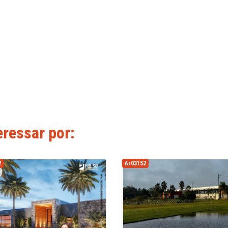
ressar por:
2
Ar03152