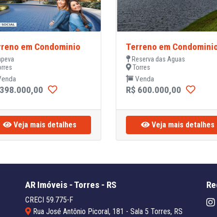
rreno em Condominio
Terreno em Condomini
apeva
Reserva das Aguas
rres
Torres
enda
Venda
 398.000,00
R$ 600.000,00
Veja mais detalhes
Veja mais detalhes
AR Imóveis - Torres - RS
Re
CRECI 59.775-F
Rua José Antônio Picoral, 181 - Sala 5 Torres, RS