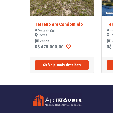
Terreno em Condominio
Te
Praia da Cal
It
Torres
To
Venda
V
R$ 475.000,00
R$
Veja mais detalhes