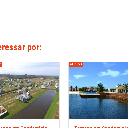
ressar por:
7
Ar01779