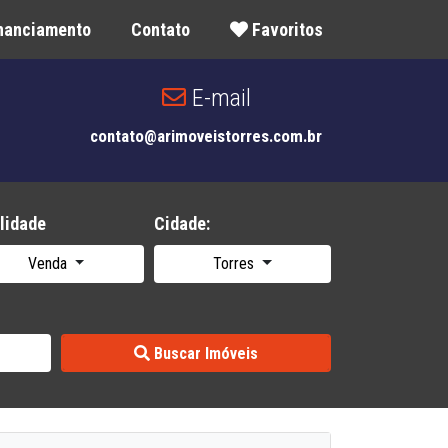
inanciamento
Contato
Favoritos
E-mail
contato@arimoveistorres.com.br
lidade
Cidade:
Venda
Torres
Buscar Imóveis