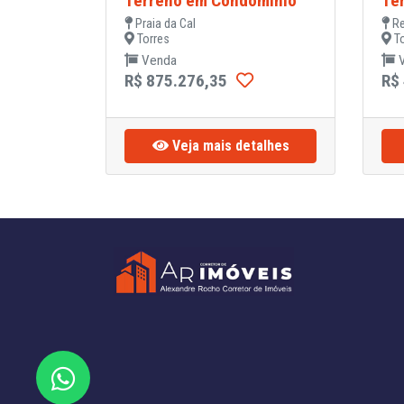
Terreno em Condominio
Te
Praia da Cal
Re
Torres
To
Venda
V
R$ 875.276,35
R$
Veja mais detalhes