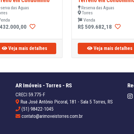
rreno em Condominio
Terreno em Condomini
serva das Aguas
Reserva das Aguas
rres
Torres
enda
Venda
 432.000,00
R$ 509.682,18
Veja mais detalhes
Veja mais detalhes
AR Imóveis - Torres - RS
Re
CRECI 59.775-F
Rua José Antônio Picoral, 181 - Sala 5 Torres, RS
(51) 98422-1045
contato@arimoveistorres.com.br