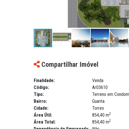
Compartilhar Imóvel
Finalidade:
Venda
Código:
Ar03610
Tipo:
Terreno em Condom
Bairro:
Guarita
Cidade:
Torres
2
Área Útil:
854,40 m
2
Área Total:
854,40 m
Dependência de Empregada:
Não